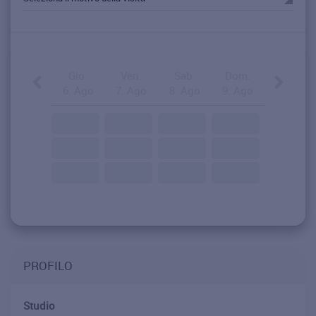
Gio.
Ven.
Sab.
Dom.
6. Ago
7. Ago
8. Ago
9. Ago
PROFILO
Studio