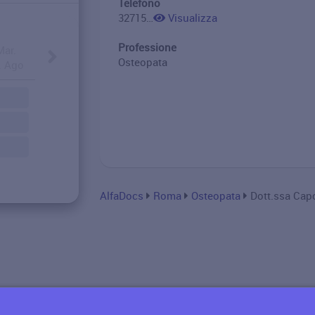
Telefono
3271558181
Visualizza
Professione
Mar.
Osteopata
. Ago
AlfaDocs
Roma
Osteopata
Dott.ssa Capo