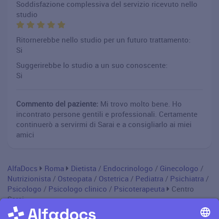
Soddisfazione complessiva del servizio ricevuto nello
studio
Ritornerebbe nello studio per un futuro trattamento:
Si
Suggerirebbe lo studio a un suo conoscente:
Si
Commento del paziente:
Mi trovo molto bene. Ho
incontrato persone gentili e professionali. Certamente
continuerò a servirmi di Sarai e a consigliarlo ai miei
amici
AlfaDocs
Roma
Dietista
/
Endocrinologo
/
Ginecologo
/
Nutrizionista
/
Osteopata
/
Ostetrica
/
Pediatra
/
Psichiatra
/
Psicologo
/
Psicologo clinico
/
Psicoterapeuta
Centro
Sarai