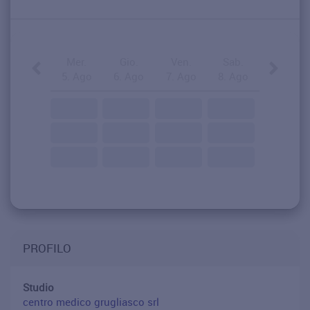
Mer.
Gio.
Ven.
Sab.
5. Ago
6. Ago
7. Ago
8. Ago
PROFILO
Studio
centro medico grugliasco srl