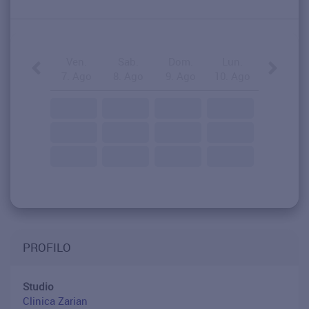
Ven.
Sab.
Dom.
Lun.
7. Ago
8. Ago
9. Ago
10. Ago
PROFILO
Studio
Clinica Zarian