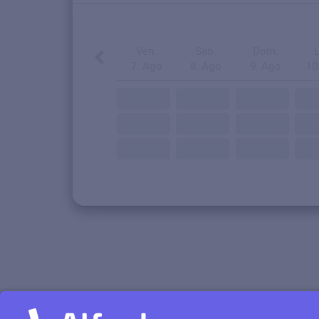
Ven.
Sab.
Dom.
7. Ago
8. Ago
9. Ago
10