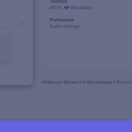
Telefono
0418944319
Visualizza
Professione
Lun.
Endocrinologo
. Ago
AlfaDocs
Mirano
Endocrinologo
Dr.ssa V