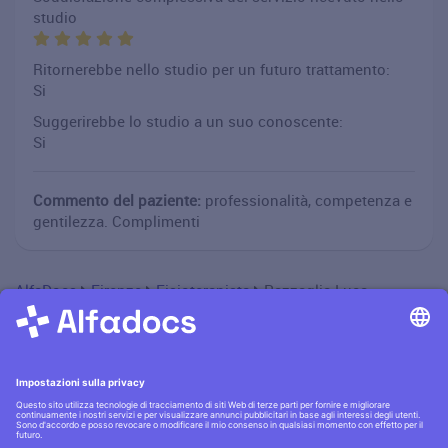
studio
Ritornerebbe nello studio per un futuro trattamento:
Si
Suggerirebbe lo studio a un suo conoscente:
Si
Commento del paziente:
professionalità, competenza e
gentilezza. Complimenti
AlfaDocs
Firenze
Fisioterapista
Pazzaglia Luca
Informativa privacy
·|·
Condizioni generali
·|·
Contatti