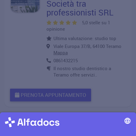
Società tra
professionisti SRL
5,0 stelle su 1
opinione
Ultima valutazione: studio top
Viale Europa 37/B, 64100 Teramo
Mappa
0861432215
Il nostro studio dentistico a
Teramo offre servizi..
PRENOTA APPUNTAMENTO