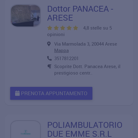
Dottor PANACEA -
ARESE
4,8 stelle su 5
opinioni
Via Marmolada 3, 20044 Arese
Mappa
3517812201
Scoprite Dott. Panacea Arese, il
prestigioso centr..
PRENOTA APPUNTAMENTO
POLIAMBULATORIO
DUE EMME S.R.L