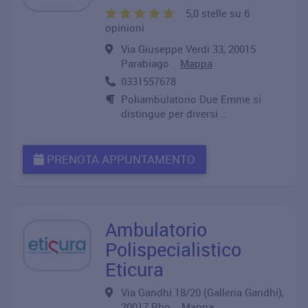
5,0 stelle su 6
opinioni
Via Giuseppe Verdi 33, 20015
Parabiago
Mappa
0331557678
Poliambulatorio Due Emme si
distingue per diversi ..
PRENOTA APPUNTAMENTO
Ambulatorio
Polispecialistico
Eticura
Via Gandhi 18/20 (Galleria Gandhi),
20017 Rho
Mappa