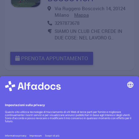
Via Ruggero Boscovich 14, 20124
Milano
Mappa
3297873678
SIAMO UN CLUB CHE CREDE IN
DUE COSE: NEL LAVORO G..
PRENOTA APPUNTAMENTO
Informativa privacy
·|·
Condizioni generali
·|·
Contatti
Scopri la
sicurezza AlfaDocs
·|·
Cerchi lavoro?