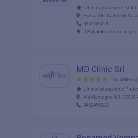
Ultima valutazione: Molt
Piazza Dei Caduti Di Nas
0452226059
Il Poliambulatorio Iris per
MD Clinic Srl
4,9 stelle s
Ultima valutazione: Profe
Via Mantegna N 1, 37030
0452456283
Bonamed Veron