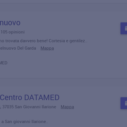
lnuovo
u 105 opinioni
no trovata davvero bene! Cortesia e gentilez..
stelnuovo Del Garda
Mappa
MED
o Centro DATAMED
68, 37035 San Giovanni Ilarione
Mappa
 a San giovanni Ilarione..