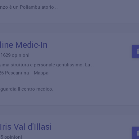
nzo è un Poliambulatorio ..
line Medic-In
u 1629 opinioni
sima struttura e personale gentilissimo. La ..
7026 Pescantina
Mappa
guardia Il centro medico..
ris Val d'Illasi
u 5 opinioni