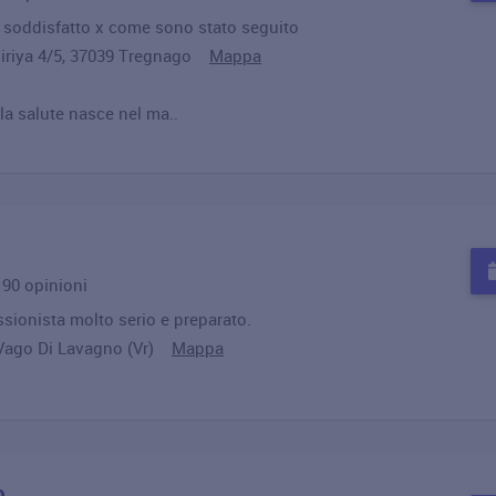
o soddisfatto x come sono stato seguito
siriya 4/5, 37039 Tregnago
Mappa
 la salute nasce nel ma..
u 90 opinioni
ssionista molto serio e preparato.
 Vago Di Lavagno (Vr)
Mappa
a