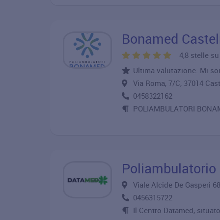
Bonamed Caste
4,8 stelle s
Ultima valutazione: Mi so
Via Roma, 7/C, 37014 Ca
0458322162
POLIAMBULATORI BONA
Poliambulatori
Viale Alcide De Gasperi 
0456315722
Il Centro Datamed, situato