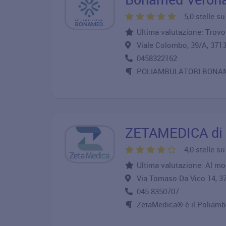
5,0 stelle s
Ultima valutazione: Trovo 
Viale Colombo, 39/A, 3
0458322162
POLIAMBULATORI BONA
ZETAMEDICA di
4,0 stelle s
Ultima valutazione: Al mom
Via Tomaso Da Vico 14,
045 8350707
ZetaMedica® è il Poliambu