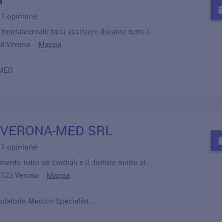
u 1 opinione
fondamentale farsi assistere durante tutto i..
7138 Verona
Mappa
MED
 VERONA-MED SRL
u 1 opinione
ento tutto ok cordiali e il dottore molto al..
 37123 Verona
Mappa
latorio Medico Specialist..