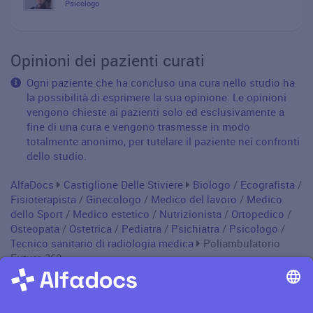
Psicologo
Opinioni dei pazienti curati
Ogni paziente che ha concluso una cura nello studio ha
la possibilità di esprimere la sua opinione. Le opinioni
vengono chieste ai pazienti solo ed esclusivamente a
fine di una cura e vengono trasmesse in modo
totalmente anonimo, per tutelare il paziente nei confronti
dello studio.
AlfaDocs
Castiglione Delle Stiviere
Biologo
/
Ecografista
/
Fisioterapista
/
Ginecologo
/
Medico del lavoro
/
Medico
dello Sport
/
Medico estetico
/
Nutrizionista
/
Ortopedico
/
Osteopata
/
Ostetrica
/
Pediatra
/
Psichiatra
/
Psicologo
/
Tecnico sanitario di radiologia medica
Poliambulatorio
Futura 360