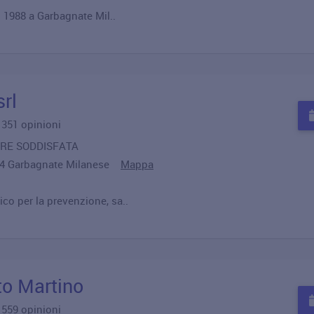
l 1988 a Garbagnate Mil..
rl
u 351 opinioni
MPRE SODDISFATA
024 Garbagnate Milanese
Mappa
co per la prevenzione, sa..
to Martino
u 559 opinioni