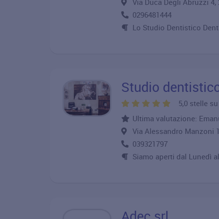
Via Duca Degli Abruzzi 
0296481444
Lo Studio Dentistico Dental
Studio dentistic
5,0 stelle s
Ultima valutazione: Emanu
Via Alessandro Manzoni
039321797
Siamo aperti dal Lunedì al
Adec srl