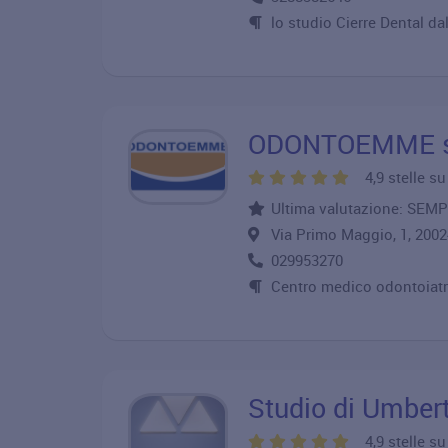
lo studio Cierre Dental da
ODONTOEMME s
4,9 stelle s
Ultima valutazione: SE
Via Primo Maggio, 1, 20
029953270
Centro medico odontoiatri
Studio di Umber
4,9 stelle s