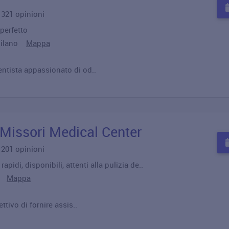
u 321 opinioni
perfetto
 Milano
Mappa
ntista appassionato di od..
 Missori Medical Center
u 201 opinioni
apidi, disponibili, attenti alla pulizia de..
no
Mappa
ttivo di fornire assis..