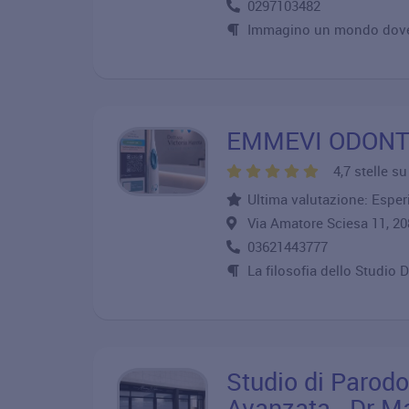
0297103482
Immagino un mondo dove l
EMMEVI ODON
4,7 stelle s
Ultima valutazione: Esper
Via Amatore Sciesa 11, 
03621443777
La filosofia dello Studi
Studio di Parodo
Avanzata - Dr M