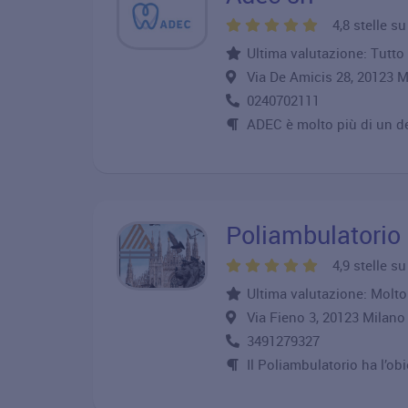
4,8 stelle s
Ultima valutazione: Tutto 
Via De Amicis 28, 20123
0240702111
ADEC è molto più di un de
Poliambulatorio
4,9 stelle s
Ultima valutazione: Molto r
Via Fieno 3, 20123 Mila
3491279327
Il Poliambulatorio ha l’obie