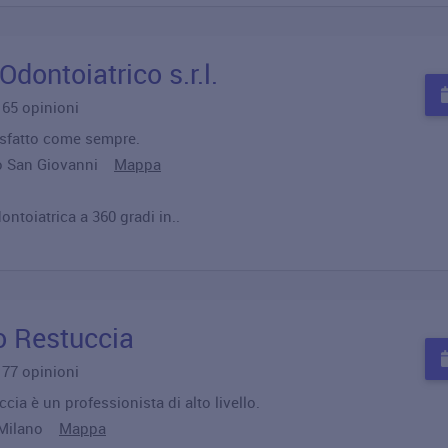
dontoiatrico s.r.l.
u 65 opinioni
isfatto come sempre.
sto San Giovanni
Mappa
ntoiatrica a 360 gradi in..
o Restuccia
u 77 opinioni
cia è un professionista di alto livello.
5 Milano
Mappa