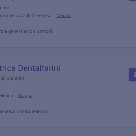
lente
Borromeo 37, 20822 Seveso
Mappa
ria generale con particol..
rica Dentalfarini
u 38 opinioni
59 Milano
Mappa
enza, il nostro team di..