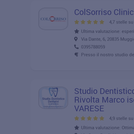
ColSorriso Clinic
4,7 stelle s
Ultima valutazione: esper
Via Dante, 6, 20835 Mug
0395788059
Presso il nostro studio de
Studio Dentistic
Rivolta Marco i
VARESE
4,9 stelle s
Ultima valutazione: Ottim