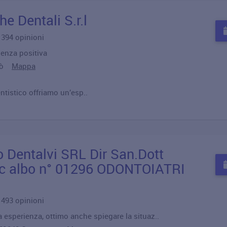
he Dentali S.r.l
u 394 opinioni
ienza positiva
giò
Mappa
ntistico offriamo un’esp..
o Dentalvi SRL Dir San.Dott
sc albo n° 01296 ODONTOIATRI
u 493 opinioni
a esperienza, ottimo anche spiegare la situaz..