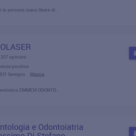
e persone siano libere di ..
TOLASER
u 257 opinioni
ienza positiva
20831 Seregno
Mappa
o Dentistico EMMEVI ODONTO..
ntologia e Odontoiatria
assimo Di Stefano