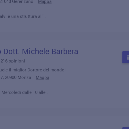
4, 21040 Gerenzano
Mappa
vi è una struttura all'..
o Dott. Michele Barbera
u 216 opinioni
ele il miglior Dottore del mondo!
 17, 20900 Monza
Mappa
 Mercoledì dalle 10 alle..