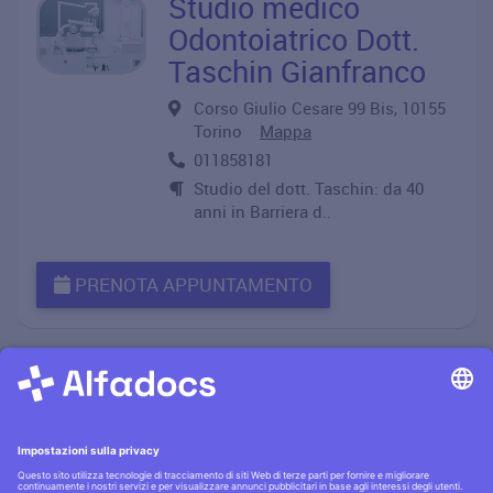
Studio medico
Odontoiatrico Dott.
Taschin Gianfranco
Corso Giulio Cesare 99 Bis, 10155
Torino
Mappa
011858181
Studio del dott. Taschin: da 40
anni in Barriera d..
PRENOTA APPUNTAMENTO