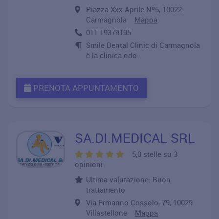
Piazza Xxx Aprile Nº5, 10022
Carmagnola
Mappa
011 19379195
Smile Dental Clinic di Carmagnola
è la clinica odo..
PRENOTA APPUNTAMENTO
SA.DI.MEDICAL SRL
5,0 stelle su 3
opinioni
Ultima valutazione: Buon
trattamento
Via Ermanno Cossolo, 79, 10029
Villastellone
Mappa