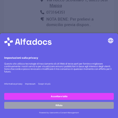
Mappa
073164351
NOTA BENE: Per prelievi a
domicilio previa dispon..
PRENOTA APPUNTAMENTO
Touch Rigenera Clinic
5,0 stelle su 11
opinioni
Ultima valutazione: Ambiente in
cui si trova cortesia e competenza
Via Emanuele Filiberto 47, 35122
Padova
Mappa
3896033430