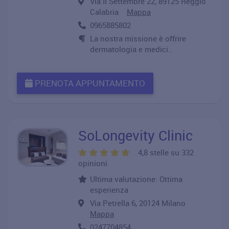
Via Ii Settembre 22, 89125 Reggio
Calabria
Mappa
0965885802
La nostra missione è offrire
dermatologia e medici..
PRENOTA APPUNTAMENTO
SoLongevity Clinic
4,8 stelle su 332
opinioni
Ultima valutazione: Ottima
esperienza
Via Petrella 6, 20124 Milano
Mappa
0247704854