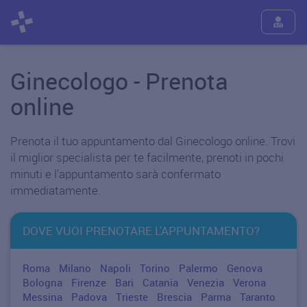
Ginecologo - Prenota
online
Prenota il tuo appuntamento dal Ginecologo online. Trovi
il miglior specialista per te facilmente, prenoti in pochi
minuti e l'appuntamento sarà confermato
immediatamente.
DOVE VUOI PRENOTARE L'APPUNTAMENTO?
Roma
Milano
Napoli
Torino
Palermo
Genova
Bologna
Firenze
Bari
Catania
Venezia
Verona
Messina
Padova
Trieste
Brescia
Parma
Taranto