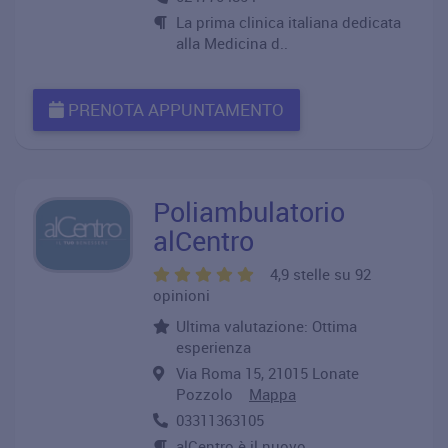
La prima clinica italiana dedicata
alla Medicina d..
PRENOTA APPUNTAMENTO
Poliambulatorio
alCentro
4,9 stelle su 92
opinioni
Ultima valutazione: Ottima
esperienza
Via Roma 15, 21015 Lonate
Pozzolo
Mappa
03311363105
alCentro è il nuovo