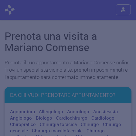
Prenota una visita a
Mariano Comense
Prenota il tuo appuntamento a Mariano Comense online.
Trovi un specialista vicino a te, prenoti in pochi minuti e
l'appuntamento sarà confermato immediatamente.
DA CHI VUOI PRENOTARE APPUNTAMENTO?
Agopuntura
Allergologo
Andrologo
Anestesista
Angiologo
Biologo
Cardiochirurgo
Cardiologo
Chiropratico
Chirurgia toracica
Chirurgo
Chirurgo
generale
Chirurgo maxillofacciale
Chirurgo