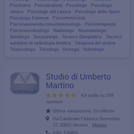
Psichiatra
Psicoanalista
Psicologo
Psicologo
clinico
Psicologo del Lavoro
Psicologo dello Sport
Psicologo Forense
Psicomotricista
Psiconeuroendocrinoimmunologo
Psicoterapeuta
Psiconeurobiologo
Radiologo
Reumatologo
Senologo
Sessuologo
Tecnico Ortopedico
Tecnico
sanitario di radiologia medica
Terapista del dolore
Tossicologo
Tricologo
Urologo
Vulnologo
Studio di Umberto
Martino
4,9 stelle su 559
opinioni
Ultima valutazione: Eccellente
Via Cardinale Federico Borromeo
37, 20822 Seveso
Mappa
0362 520405