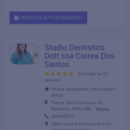
PRENOTA APPUNTAMENTO
Studio Dentistico
Dott.ssa Correa Dos
Santos
5,0 stelle su 53
opinioni
Ultima valutazione: senza paura
grazie
Piazza San Francesco, 18
Biassono, 20853 Mb
Mappa
3664182317
Salve sono la Dott.ssa Ana, ho
un'esperienza trent..