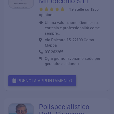
Miticocchio S.r.l.
4,9 stelle su 1256
opinioni
Ultima valutazione: Gentilezza,
cortesia e professionalità come
sempre..
Via Palestro 15, 22100 Como
Mappa
031262265
Ogni giorno lavoriamo sodo per
garantire a chiunqu..
PRENOTA APPUNTAMENTO
Polispecialistico
Dott. Giuseppe