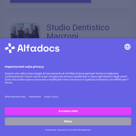
Studio Dentistico
Manzoni
4,9 stelle su 47
opinioni
Ultima valutazione: Ottimo
Corso Martiri Della Liberazione 35
(Cortile Interno), 23900 Lecco
Mappa
0341282161
Siamo un team affiatato di
professionisti che con ..
PRENOTA APPUNTAMENTO