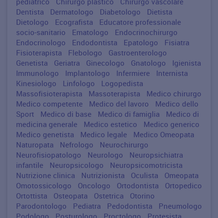
pediatrico
Chirurgo plastico
Chirurgo vascolare
Dentista
Dermatologo
Diabetologo
Dietista
Dietologo
Ecografista
Educatore professionale
socio-sanitario
Ematologo
Endocrinochirurgo
Endocrinologo
Endodontista
Epatologo
Fisiatra
Fisioterapista
Flebologo
Gastroenterologo
Genetista
Geriatra
Ginecologo
Gnatologo
Igienista
Immunologo
Implantologo
Infermiere
Internista
Kinesiologo
Linfologo
Logopedista
Massofisioterapista
Massoterapista
Medico chirurgo
Medico competente
Medico del lavoro
Medico dello
Sport
Medico di base
Medico di famiglia
Medico di
medicina generale
Medico estetico
Medico generico
Medico genetista
Medico legale
Medico Omeopata
Naturopata
Nefrologo
Neurochirurgo
Neurofisiopatologo
Neurologo
Neuropsichiatra
infantile
Neuropsicologo
Neuropsicomotricista
Nutrizione clinica
Nutrizionista
Oculista
Omeopata
Omotossicologo
Oncologo
Ortodontista
Ortopedico
Ortottista
Osteopata
Ostetrica
Otorino
Parodontologo
Pediatra
Pedodontista
Pneumologo
Podologo
Posturologo
Proctologo
Protesista