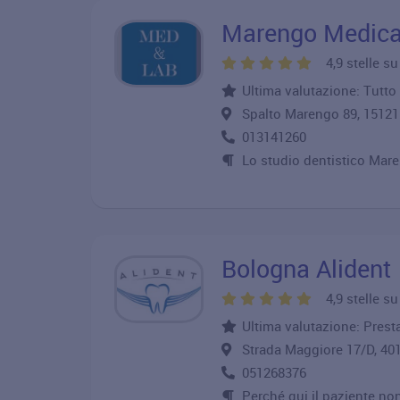
Marengo Medica
4,9 stelle s
Ultima valutazione: Tutto
Spalto Marengo 89, 1512
013141260
Lo studio dentistico Maren
Bologna Alident
4,9 stelle s
Ultima valutazione: Presta
Strada Maggiore 17/D, 
051268376
Perché qui il paziente no