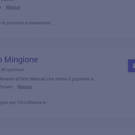
nto
Mappa
e le persone a mantenere ..
io Mingione
u 30 opinioni
imenti al Dott.Manuel che mette il paziente a..
2 Pesaro
Mappa
gue per l'eccellenza in ..