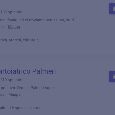
u 135 opinioni
 miei famigliari ci troviamo benissimo, stud..
Surbo
Mappa
va, protesi, chirurgia, ..
ntoiatrico Palmeri
u 310 opinioni
 positivo. Dotssa Palmeri super
tania
Mappa
lmeri è specializzato n..