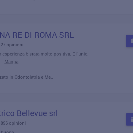
NA RE DI ROMA SRL
u 27 opinioni
 esperienza è stata molto positiva. È l'unic..
ma
Mappa
zato in Odontoiatria e Me..
rico Bellevue srl
u 896 opinioni
o buono