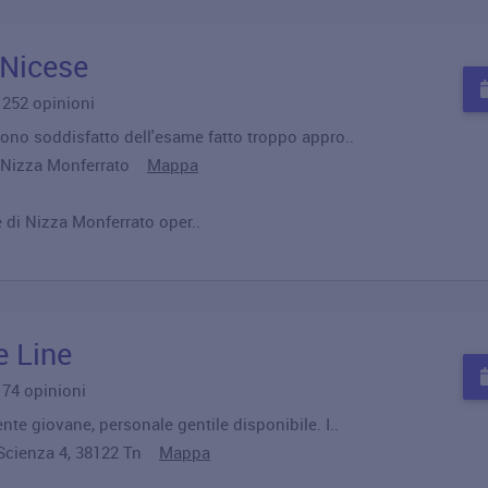
 Nicese
u 252 opinioni
ono soddisfatto dell'esame fatto troppo appro..
9 Nizza Monferrato
Mappa
 di Nizza Monferrato oper..
e Line
u 74 opinioni
te giovane, personale gentile disponibile. I..
 Scienza 4, 38122 Tn
Mappa