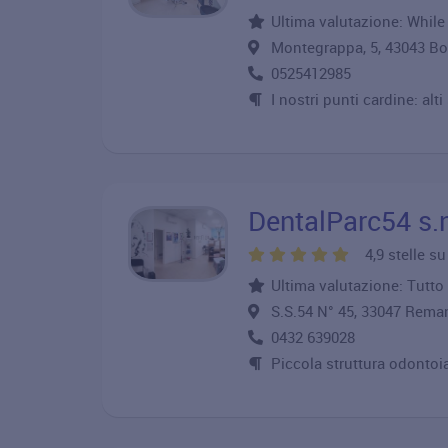
Ultima valutazione: While 
Montegrappa, 5, 43043 B
0525412985
I nostri punti cardine: alti
DentalParc54 s.n
4,9 stelle s
Ultima valutazione: Tutto 
S.S.54 N° 45, 33047 Re
0432 639028
Piccola struttura odontoiat