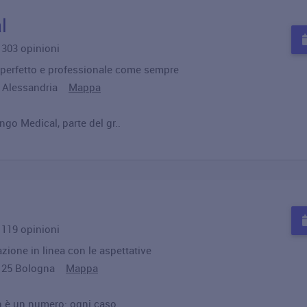
l
u 303 opinioni
 perfetto e professionale come sempre
1 Alessandria
Mappa
go Medical, parte del gr..
u 119 opinioni
zione in linea con le aspettative
40125 Bologna
Mappa
n è un numero: ogni caso ..