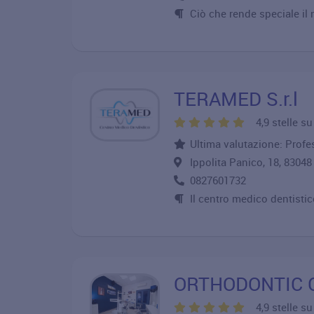
Ciò che rende speciale il 
TERAMED S.r.l
4,9 stelle s
Ultima valutazione: Profess
Ippolita Panico, 18, 830
0827601732
Il centro medico dentistic
ORTHODONTIC 
4,9 stelle s