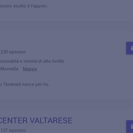
nostro studio è l’approc..
u 230 opinioni
ionalità e serietà di alto livello
48 Montella
Mappa
o Teramed nasce per ris..
CENTER VALTARESE
u 137 opinioni