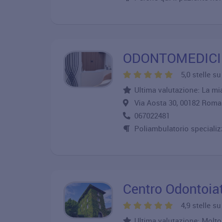
ODONTOMEDICI
5,0 stelle s
Ultima valutazione: La mia
Via Aosta 30, 00182 Ro
067022481
Poliambulatorio specializ
Centro Odontoiat
4,9 stelle s
Ultima valutazione: Molt