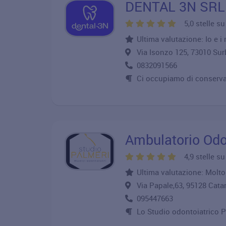
DENTAL 3N SRL
5,0 stelle s
Ultima valutazione: Io e i
Via Isonzo 125, 73010 
0832091566
Ci occupiamo di conservati
Ambulatorio Odo
4,9 stelle s
Ultima valutazione: Molto
Via Papale,63, 95128 Ca
095447663
Lo Studio odontoiatrico Pa