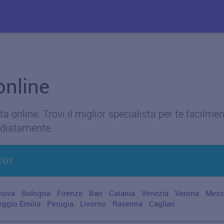
online
 online. Trovi il miglior specialista per te facilmen
diatamente.
TO?
nova
Bologna
Firenze
Bari
Catania
Venezia
Verona
Mess
eggio Emilia
Perugia
Livorno
Ravenna
Cagliari