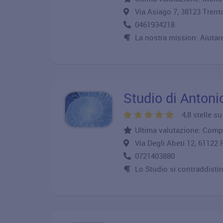
Via Asiago 7, 38123 Tre
0461934218
La nostra mission: Aiutar
Studio di Anton
4,8 stelle s
Ultima valutazione: Compl
Via Degli Abeti 12, 6112
0721403880
Lo Studio si contraddistin