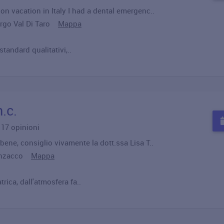
on vacation in Italy I had a dental emergenc..
orgo Val Di Taro
Mappa
 standard qualitativi,..
.c.
u 17 opinioni
bene, consiglio vivamente la dott.ssa Lisa T..
manzacco
Mappa
rica, dall'atmosfera fa..