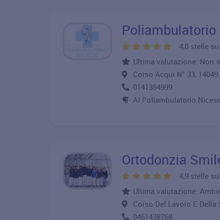
Poliambulatorio
4,8 stelle s
Ultima valutazione: Non s
Corso Acqui N° 33, 1404
0141384999
Al Poliambulatorio Nicese
Ortodonzia Smil
4,9 stelle s
Ultima valutazione: Ambien
Corso Del Lavoro E Della
0461438768