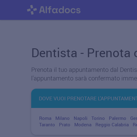
Dentista - Prenota 
Prenota il tuo appuntamento dal Dentista
l'appuntamento sarà confermato imme
DOVE VUOI PRENOTARE L'APPUNTAMEN
Roma
Milano
Napoli
Torino
Palermo
Ge
Taranto
Prato
Modena
Reggio Calabria
R